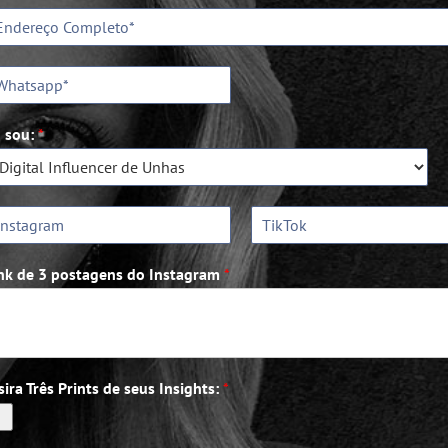
 sou:
*
nk de 3 postagens do Instagram
*
sira Três Prints de seus Insights:
*