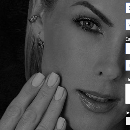
Eu
Li
In