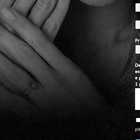
Pr
De
es
e 
1 
pa