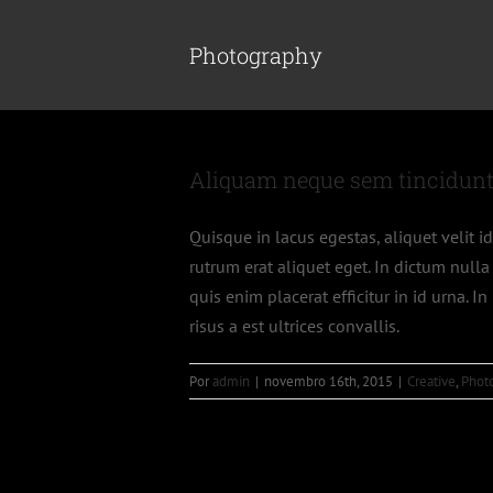
Ir
para
Photography
o
conteúdo
Aliquam neque sem tincidunt 
Quisque in lacus egestas, aliquet velit i
rutrum erat aliquet eget. In dictum nulla 
quis enim placerat efficitur in id urna. I
risus a est ultrices convallis.
Por
admin
|
novembro 16th, 2015
|
Creative
,
Phot