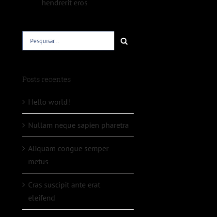
hendrerit eros
Buscar
resultados
para:
Posts recentes
Hello world!
Nullam neque sapien pharetra
Aliquam congue semper
metus
Cras suscipit ante erat
eleifend