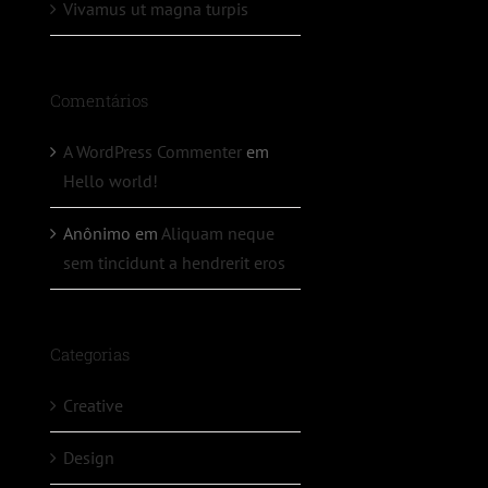
Vivamus ut magna turpis
Comentários
A WordPress Commenter
em
Hello world!
Anônimo
em
Aliquam neque
sem tincidunt a hendrerit eros
Categorias
Creative
Design