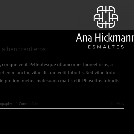
a hendrerit eros
d, congue velit. Pellentesque ullamcorper laoreet risus, a
et enim auctor, vitae dictum velit lobortis. Sed vitae tortor
n in pretium metus, malesuada mattis elit. Phasellus lobortis
ography
|
1 Comentário
Ler Mais