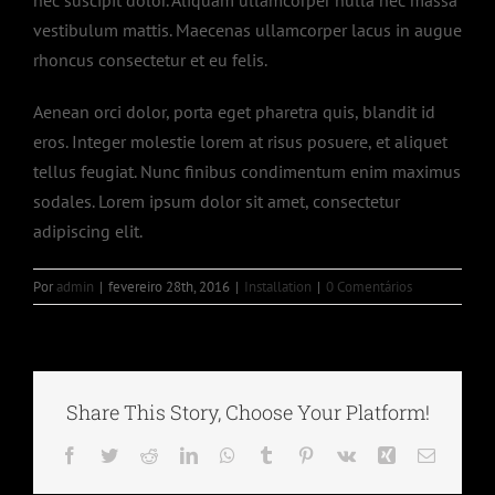
nec suscipit dolor. Aliquam ullamcorper nulla nec massa
vestibulum mattis. Maecenas ullamcorper lacus in augue
rhoncus consectetur et eu felis.
Aenean orci dolor, porta eget pharetra quis, blandit id
eros. Integer molestie lorem at risus posuere, et aliquet
tellus feugiat. Nunc finibus condimentum enim maximus
sodales. Lorem ipsum dolor sit amet, consectetur
adipiscing elit.
Por
admin
|
fevereiro 28th, 2016
|
Installation
|
0 Comentários
Share This Story, Choose Your Platform!
Facebook
Twitter
Reddit
LinkedIn
WhatsApp
Tumblr
Pinterest
Vk
Xing
E-
mail