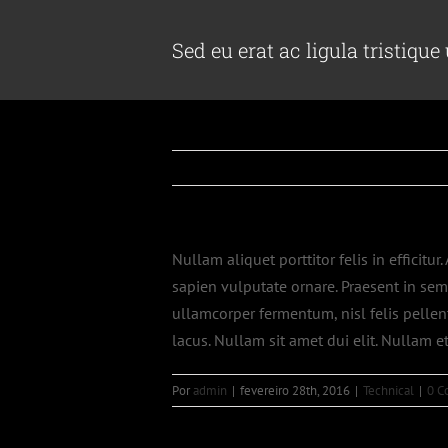
Ir
para
Sed eu erat ac ligula tristiqu
o
conteúdo
Nullam aliquet porttitor felis in efficit
sapien vulputate ornare. Praesent in sem
ullamcorper fermentum, nisl felis pellent
lacus. Nullam sit amet dui elit. Nullam
Por
admin
|
fevereiro 28th, 2016
|
Technical
|
0 C