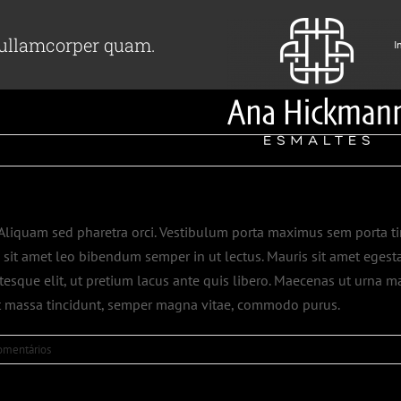
e ullamcorper quam.
I
ur. Aliquam sed pharetra orci. Vestibulum porta maximus sem porta ti
 sit amet leo bibendum semper in ut lectus. Mauris sit amet egest
esque elit, ut pretium lacus ante quis libero. Maecenas ut urna ma
 et massa tincidunt, semper magna vitae, commodo purus.
omentários