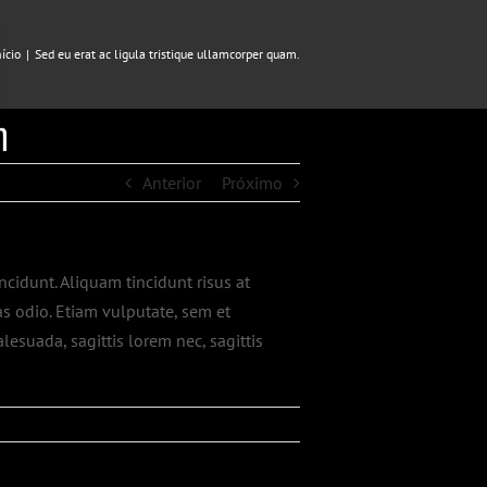
nício
|
Sed eu erat ac ligula tristique ullamcorper quam.
Anterior
Próximo
ncidunt. Aliquam tincidunt risus at
as odio. Etiam vulputate, sem et
lesuada, sagittis lorem nec, sagittis