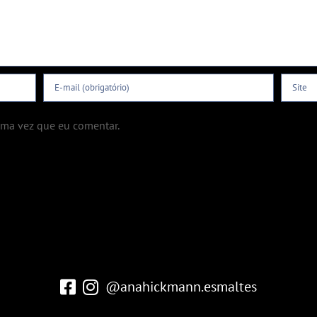
ima vez que eu comentar.
@anahickmann.esmaltes